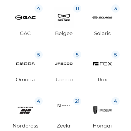
4
11
3
GAC
Belgee
Solaris
5
5
5
Omoda
Jaecoo
Rox
4
21
4
Nordcross
Zeekr
Hongqi