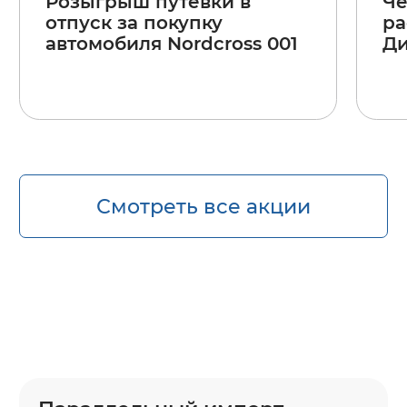
Розыгрыш путёвки в
Че
отпуск за покупку
ра
автомобиля Nordcross 001
Ди
Смотреть все акции