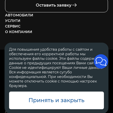
Оставить заявку
АВТОМОБИЛИ
УСЛУГИ
СЕРВИС
О КОМПАНИИ
Для повышения удобства работы с сайтом и
обеспечения его корректной работы мы
ОГРН 1111644005153
используем файлы cookie. Эти файлы содержат
ИНН 1644062657
данные о предыдущих посещениях Вами сайта.
© 2007—2026 «Диалог Авто» — автосалон. Все права защищены.
Cookie не идентифицируют Ваши личные данные.
Вся информация является сугубо
Обращаем Ваше внимание на то, что данный Интернет-сайт
носит исключительно информационный характер и ни при
конфиденциальной. При необходимости Вы
каких условиях не является публичной офертой, определяемой
можете отключить cookie с помощью настроек
положениями Статьи 437 Гражданского Кодекса Российской
браузера.
Федерации.
Для получения подробной информации о
стоимости автомобилей обращайтесь к менеджерам по
продажам автосалонов Диалог Авто. Для получения
информации о приобретении автомобилей в кредит,
Принять и закрыть
страховании, техническом обслуживании и ремонте
автомобилей, запасных частях, дополнительном оборудовании,
аксессуарах также обращайтесь к специалистам автосалонов
Диалог Авто.