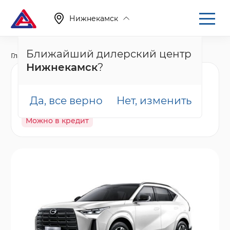
Нижнекамск
Ближайший дилерский центр
Главная
Каталог
Новые автомобили
GS4
Нижнекамск
?
GAC GS4 GB, белый
Да, все верно
Нет, изменить
В наличии
Спецпредложение
Гарантия
Можно в кредит